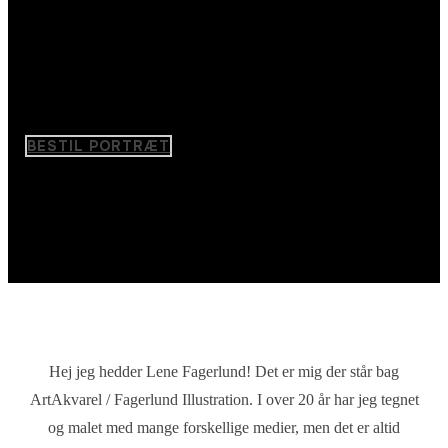
Betaling og fragt
Når du er helt tilfreds med det færdige resultat, pakker jeg
nænsomt dit portræt i god emballage. Jeg sender altid med
track and trace(+50 kr) Samtidigt med afsendelsen anmoder
jeg om betaling på Mobilepay.
BESTIL PORTRÆT
Alle portrætter er i størrelse A3, og koster 1.000 kr
Hej jeg hedder Lene Fagerlund! Det er mig der står bag
ArtAkvarel / Fagerlund Illustration. I over 20 år har jeg tegnet
og malet med mange forskellige medier, men det er altid