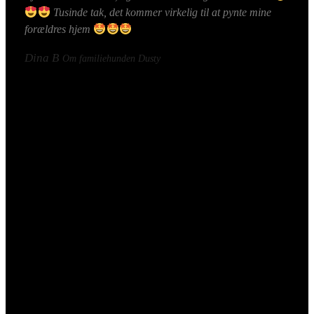
Tusinde tak, det kommer virkelig til at pynte mine
forældres hjem
Dina B
Om familiehunden Dusty
Sådan bestiller du dit
kæledyrsportræt